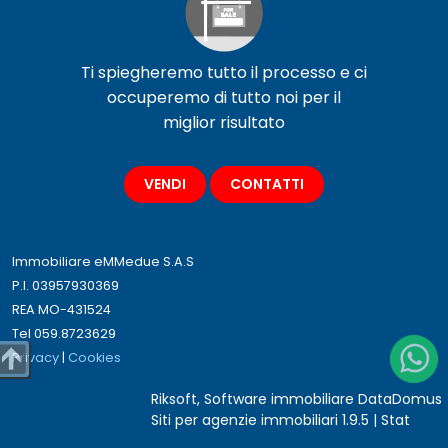
Ti spiegheremo tutto il processo e ci
occuperemo di tutto noi per il
miglior risultato
VENDI
CONTATTI
Immobiliare eMMedue S.A.S
P.I. 03957930369
REA MO-431524
Tel 059.8723629
Privacy
|
Cookies
Riksoft
,
Software immobiliare
DataDomus
Siti per agenzie immobiliari
1.9.5 |
Stat