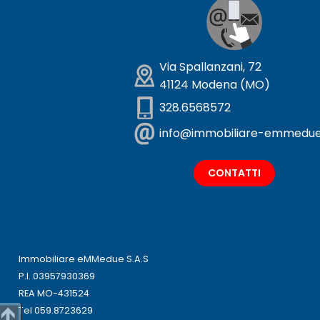
Via Spallanzani, 72
41124 Modena (MO)
328.6568572
info@immobiliare-emmedue.
CONTATTI
Immobiliare eMMedue S.A.S
P.I. 03957930369
REA MO-431524
Tel 059.8723629